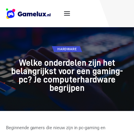
Casino
HARDWARE
Consoles
Welke onderdelen zijn het
belangrijkst voor een gaming-
Populair
pc? Je computerhardware
begrijpen
Tips
Games
Hardware
Beginnende gamers die nieuw zijn in pc-gaming en 