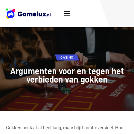
Casino
CASINO
Consoles
Argumenten voor en tegen het
Populair
verbieden van gokken
Tips
Games
Hardware
Gokken bestaat al heel lang, maar blijft controversieel. Hoe 