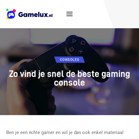
Casino
CONSOLES
Consoles
Zo vind je snel de beste gaming
Populair
console
Tips
Games
Hardware
Ben je een échte gamer en wil je dan ook enkel materiaal 